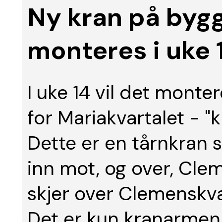
Ny kran på byg
monteres i uke 
I uke 14 vil det monte
for Mariakvartalet - "k
Dette er en tårnkran 
inn mot, og over, Clem
skjer over Clemenskva
Det er kun kranarmen 