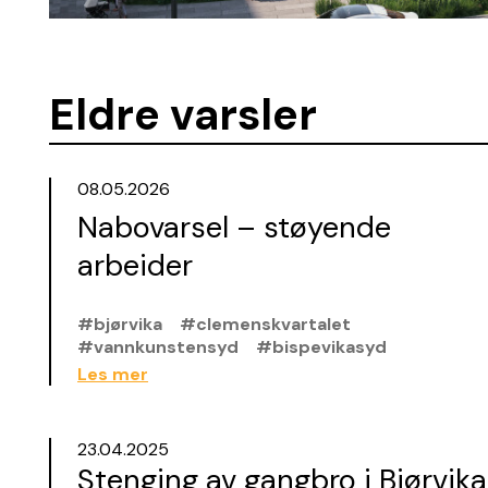
Eldre varsler
08.05.2026
Nabovarsel – støyende
arbeider
#bjørvika
#clemenskvartalet
#vannkunstensyd
#bispevikasyd
Les mer
23.04.2025
Stenging av gangbro i Bjørvika