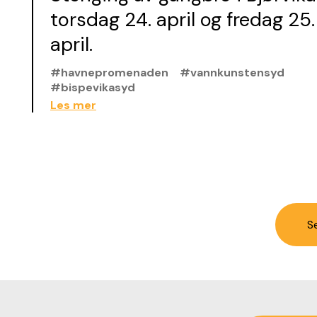
torsdag 24. april og fredag 25.
april.
#havnepromenaden
#vannkunstensyd
#bispevikasyd
Les mer
Se