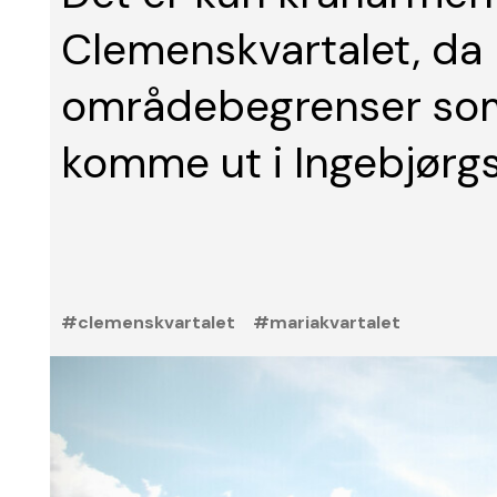
Clemenskvartalet, da 
områdebegrenser som 
komme ut i Ingebjørgs
#clemenskvartalet
#mariakvartalet