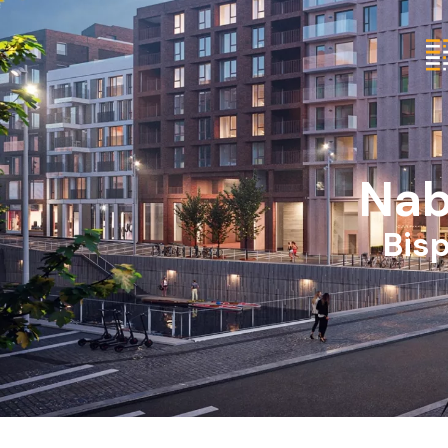
Nab
Bis