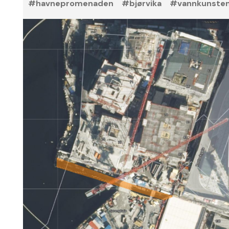
#havnepromenaden
#bjørvika
#vannkunste