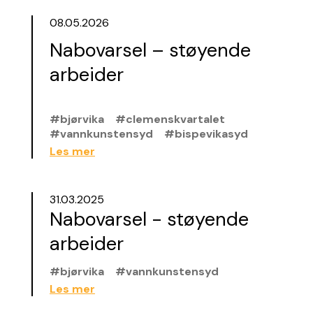
08.05.2026
Nabovarsel – støyende
arbeider
#bjørvika
#clemenskvartalet
#vannkunstensyd
#bispevikasyd
Les mer
31.03.2025
Nabovarsel - støyende
arbeider
#bjørvika
#vannkunstensyd
Les mer