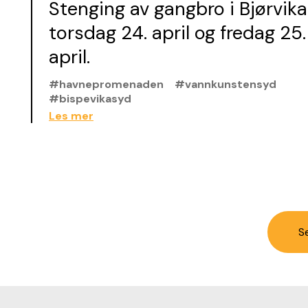
Stenging av gangbro i Bjørvika
torsdag 24. april og fredag 25.
april.
#havnepromenaden
#vannkunstensyd
#bispevikasyd
Les mer
Se