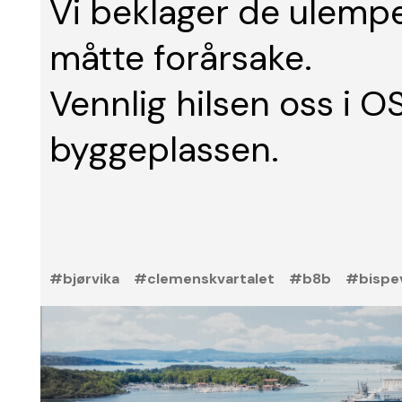
Vi beklager de ulempe
måtte forårsake.
Vennlig hilsen oss i O
byggeplassen.
#bjørvika
#clemenskvartalet
#b8b
#bispe