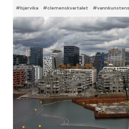
#bjørvika
#clemenskvartalet
#vannkunsten